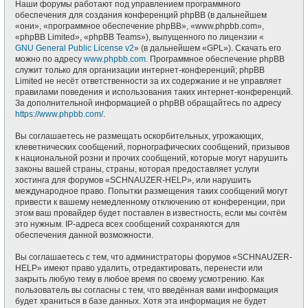
Наши форумы работают под управлением программного
обеспечения для создания конференций phpBB (в дальнейшем
«они», «программное обеспечение phpBB», «www.phpbb.com»,
«phpBB Limited», «phpBB Teams»), выпущенного по лицензии «
GNU General Public License v2
» (в дальнейшем «GPL»). Скачать его
можно по адресу
www.phpbb.com
. Программное обеспечение phpBB
служит только для организации интернет-конференций; phpBB
Limited не несёт ответственности за их содержание и не управляет
правилами поведения и использования таких интернет-конференций.
За дополнительной информацией о phpBB обращайтесь по адресу
https://www.phpbb.com/
.
Вы соглашаетесь не размещать оскорбительных, угрожающих,
клеветнических сообщений, порнографических сообщений, призывов
к национальной розни и прочих сообщений, которые могут нарушить
законы вашей страны, страны, которая предоставляет услуги
хостинга для форумов «SCHNAUZER-HELP», или нарушить
международное право. Попытки размещения таких сообщений могут
привести к вашему немедленному отключению от конференции, при
этом ваш провайдер будет поставлен в известность, если мы сочтём
это нужным. IP-адреса всех сообщений сохраняются для
обеспечения данной возможности.
Вы соглашаетесь с тем, что администраторы форумов «SCHNAUZER-
HELP» имеют право удалить, отредактировать, перенести или
закрыть любую тему в любое время по своему усмотрению. Как
пользователь вы согласны с тем, что введённая вами информация
будет храниться в базе данных. Хотя эта информация не будет