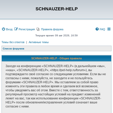
SCHNAUZER-HELP
Вход
Регистрация
Правила форума
FAQ
Текущее время: 09 авг 2026, 16:59
Темы без ответов
|
Активные темы
Список форумов
SCHNAUZER-HELP - Общие правила
Заходя на конференцию «SCHNAUZER-HELP» (в дальнейшем «мы»,
«наш», «SCHNAUZER-HELP», «https://pet-help.ru/forum»), вы
подтверждаете своё согласие со следующими условиями. Если вы не
согласны с ними, пожалуйста, не заходите и не пользуйтесь
форумами «SCHNAUZER-HELP». Мы оставляем за собой право
изменять эти правила в любое время и сделаем всё возможное,
чтобы уведомить вас об этом. Вместе с тем, ответственность за
регулярный просмотр настойщих условий на предмет изменений
лежит на вас, так как использование конференции «SCHNAUZER-
HELP» после обновления/исправления условий означает ваше
согласие с ними.