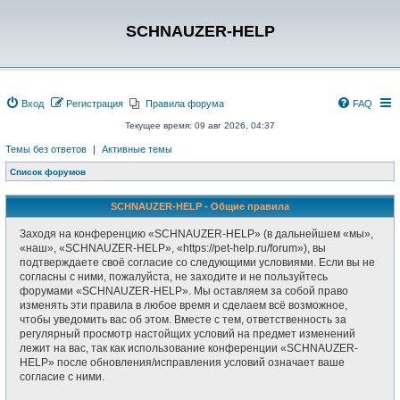
SCHNAUZER-HELP
Вход
Регистрация
Правила форума
FAQ
Текущее время: 09 авг 2026, 04:37
Темы без ответов
|
Активные темы
Список форумов
SCHNAUZER-HELP - Общие правила
Заходя на конференцию «SCHNAUZER-HELP» (в дальнейшем «мы»,
«наш», «SCHNAUZER-HELP», «https://pet-help.ru/forum»), вы
подтверждаете своё согласие со следующими условиями. Если вы не
согласны с ними, пожалуйста, не заходите и не пользуйтесь
форумами «SCHNAUZER-HELP». Мы оставляем за собой право
изменять эти правила в любое время и сделаем всё возможное,
чтобы уведомить вас об этом. Вместе с тем, ответственность за
регулярный просмотр настойщих условий на предмет изменений
лежит на вас, так как использование конференции «SCHNAUZER-
HELP» после обновления/исправления условий означает ваше
согласие с ними.