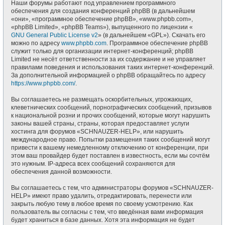
Наши форумы работают под управлением программного
обеспечения для создания конференций phpBB (в дальнейшем
«они», «программное обеспечение phpBB», «www.phpbb.com»,
«phpBB Limited», «phpBB Teams»), выпущенного по лицензии «
GNU General Public License v2
» (в дальнейшем «GPL»). Скачать его
можно по адресу
www.phpbb.com
. Программное обеспечение phpBB
служит только для организации интернет-конференций; phpBB
Limited не несёт ответственности за их содержание и не управляет
правилами поведения и использования таких интернет-конференций.
За дополнительной информацией о phpBB обращайтесь по адресу
https://www.phpbb.com/
.
Вы соглашаетесь не размещать оскорбительных, угрожающих,
клеветнических сообщений, порнографических сообщений, призывов
к национальной розни и прочих сообщений, которые могут нарушить
законы вашей страны, страны, которая предоставляет услуги
хостинга для форумов «SCHNAUZER-HELP», или нарушить
международное право. Попытки размещения таких сообщений могут
привести к вашему немедленному отключению от конференции, при
этом ваш провайдер будет поставлен в известность, если мы сочтём
это нужным. IP-адреса всех сообщений сохраняются для
обеспечения данной возможности.
Вы соглашаетесь с тем, что администраторы форумов «SCHNAUZER-
HELP» имеют право удалить, отредактировать, перенести или
закрыть любую тему в любое время по своему усмотрению. Как
пользователь вы согласны с тем, что введённая вами информация
будет храниться в базе данных. Хотя эта информация не будет