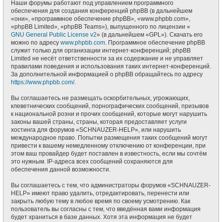
Наши форумы работают под управлением программного
обеспечения для создания конференций phpBB (в дальнейшем
«они», «программное обеспечение phpBB», «www.phpbb.com»,
«phpBB Limited», «phpBB Teams»), выпущенного по лицензии «
GNU General Public License v2
» (в дальнейшем «GPL»). Скачать его
можно по адресу
www.phpbb.com
. Программное обеспечение phpBB
служит только для организации интернет-конференций; phpBB
Limited не несёт ответственности за их содержание и не управляет
правилами поведения и использования таких интернет-конференций.
За дополнительной информацией о phpBB обращайтесь по адресу
https://www.phpbb.com/
.
Вы соглашаетесь не размещать оскорбительных, угрожающих,
клеветнических сообщений, порнографических сообщений, призывов
к национальной розни и прочих сообщений, которые могут нарушить
законы вашей страны, страны, которая предоставляет услуги
хостинга для форумов «SCHNAUZER-HELP», или нарушить
международное право. Попытки размещения таких сообщений могут
привести к вашему немедленному отключению от конференции, при
этом ваш провайдер будет поставлен в известность, если мы сочтём
это нужным. IP-адреса всех сообщений сохраняются для
обеспечения данной возможности.
Вы соглашаетесь с тем, что администраторы форумов «SCHNAUZER-
HELP» имеют право удалить, отредактировать, перенести или
закрыть любую тему в любое время по своему усмотрению. Как
пользователь вы согласны с тем, что введённая вами информация
будет храниться в базе данных. Хотя эта информация не будет