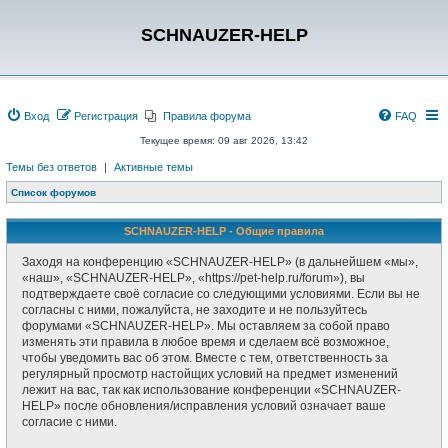
SCHNAUZER-HELP
Вход
Регистрация
Правила форума
FAQ
Текущее время: 09 авг 2026, 13:42
Темы без ответов
|
Активные темы
Список форумов
SCHNAUZER-HELP - Общие правила
Заходя на конференцию «SCHNAUZER-HELP» (в дальнейшем «мы»,
«наш», «SCHNAUZER-HELP», «https://pet-help.ru/forum»), вы
подтверждаете своё согласие со следующими условиями. Если вы не
согласны с ними, пожалуйста, не заходите и не пользуйтесь
форумами «SCHNAUZER-HELP». Мы оставляем за собой право
изменять эти правила в любое время и сделаем всё возможное,
чтобы уведомить вас об этом. Вместе с тем, ответственность за
регулярный просмотр настойщих условий на предмет изменений
лежит на вас, так как использование конференции «SCHNAUZER-
HELP» после обновления/исправления условий означает ваше
согласие с ними.