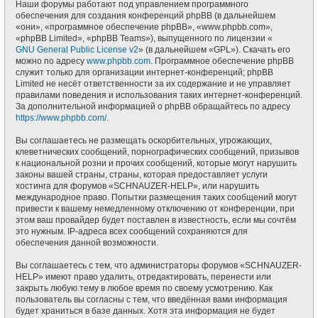
Наши форумы работают под управлением программного
обеспечения для создания конференций phpBB (в дальнейшем
«они», «программное обеспечение phpBB», «www.phpbb.com»,
«phpBB Limited», «phpBB Teams»), выпущенного по лицензии «
GNU General Public License v2
» (в дальнейшем «GPL»). Скачать его
можно по адресу
www.phpbb.com
. Программное обеспечение phpBB
служит только для организации интернет-конференций; phpBB
Limited не несёт ответственности за их содержание и не управляет
правилами поведения и использования таких интернет-конференций.
За дополнительной информацией о phpBB обращайтесь по адресу
https://www.phpbb.com/
.
Вы соглашаетесь не размещать оскорбительных, угрожающих,
клеветнических сообщений, порнографических сообщений, призывов
к национальной розни и прочих сообщений, которые могут нарушить
законы вашей страны, страны, которая предоставляет услуги
хостинга для форумов «SCHNAUZER-HELP», или нарушить
международное право. Попытки размещения таких сообщений могут
привести к вашему немедленному отключению от конференции, при
этом ваш провайдер будет поставлен в известность, если мы сочтём
это нужным. IP-адреса всех сообщений сохраняются для
обеспечения данной возможности.
Вы соглашаетесь с тем, что администраторы форумов «SCHNAUZER-
HELP» имеют право удалить, отредактировать, перенести или
закрыть любую тему в любое время по своему усмотрению. Как
пользователь вы согласны с тем, что введённая вами информация
будет храниться в базе данных. Хотя эта информация не будет