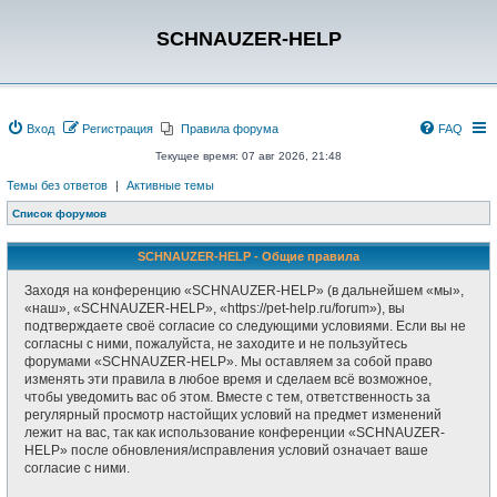
SCHNAUZER-HELP
Вход
Регистрация
Правила форума
FAQ
Текущее время: 07 авг 2026, 21:48
Темы без ответов
|
Активные темы
Список форумов
SCHNAUZER-HELP - Общие правила
Заходя на конференцию «SCHNAUZER-HELP» (в дальнейшем «мы»,
«наш», «SCHNAUZER-HELP», «https://pet-help.ru/forum»), вы
подтверждаете своё согласие со следующими условиями. Если вы не
согласны с ними, пожалуйста, не заходите и не пользуйтесь
форумами «SCHNAUZER-HELP». Мы оставляем за собой право
изменять эти правила в любое время и сделаем всё возможное,
чтобы уведомить вас об этом. Вместе с тем, ответственность за
регулярный просмотр настойщих условий на предмет изменений
лежит на вас, так как использование конференции «SCHNAUZER-
HELP» после обновления/исправления условий означает ваше
согласие с ними.