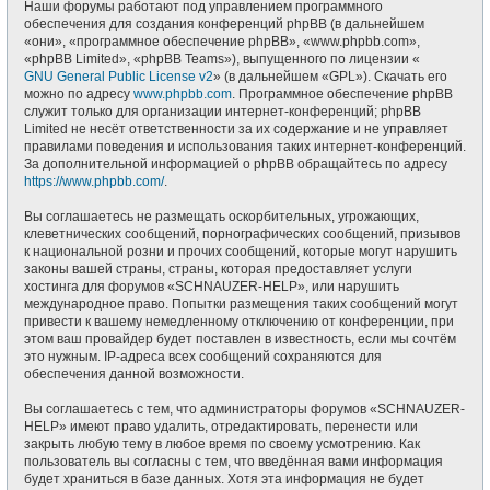
Наши форумы работают под управлением программного
обеспечения для создания конференций phpBB (в дальнейшем
«они», «программное обеспечение phpBB», «www.phpbb.com»,
«phpBB Limited», «phpBB Teams»), выпущенного по лицензии «
GNU General Public License v2
» (в дальнейшем «GPL»). Скачать его
можно по адресу
www.phpbb.com
. Программное обеспечение phpBB
служит только для организации интернет-конференций; phpBB
Limited не несёт ответственности за их содержание и не управляет
правилами поведения и использования таких интернет-конференций.
За дополнительной информацией о phpBB обращайтесь по адресу
https://www.phpbb.com/
.
Вы соглашаетесь не размещать оскорбительных, угрожающих,
клеветнических сообщений, порнографических сообщений, призывов
к национальной розни и прочих сообщений, которые могут нарушить
законы вашей страны, страны, которая предоставляет услуги
хостинга для форумов «SCHNAUZER-HELP», или нарушить
международное право. Попытки размещения таких сообщений могут
привести к вашему немедленному отключению от конференции, при
этом ваш провайдер будет поставлен в известность, если мы сочтём
это нужным. IP-адреса всех сообщений сохраняются для
обеспечения данной возможности.
Вы соглашаетесь с тем, что администраторы форумов «SCHNAUZER-
HELP» имеют право удалить, отредактировать, перенести или
закрыть любую тему в любое время по своему усмотрению. Как
пользователь вы согласны с тем, что введённая вами информация
будет храниться в базе данных. Хотя эта информация не будет