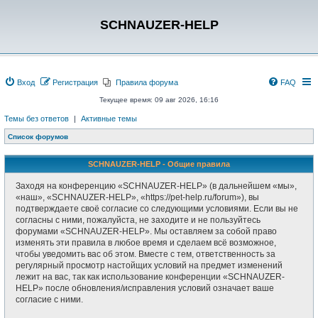
SCHNAUZER-HELP
Вход
Регистрация
Правила форума
FAQ
Текущее время: 09 авг 2026, 16:16
Темы без ответов
|
Активные темы
Список форумов
SCHNAUZER-HELP - Общие правила
Заходя на конференцию «SCHNAUZER-HELP» (в дальнейшем «мы»,
«наш», «SCHNAUZER-HELP», «https://pet-help.ru/forum»), вы
подтверждаете своё согласие со следующими условиями. Если вы не
согласны с ними, пожалуйста, не заходите и не пользуйтесь
форумами «SCHNAUZER-HELP». Мы оставляем за собой право
изменять эти правила в любое время и сделаем всё возможное,
чтобы уведомить вас об этом. Вместе с тем, ответственность за
регулярный просмотр настойщих условий на предмет изменений
лежит на вас, так как использование конференции «SCHNAUZER-
HELP» после обновления/исправления условий означает ваше
согласие с ними.