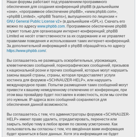
Наши форумы работают под управлением программного
обеспечения для создания конференций phpBB (в дальнейшем
«они», «программное обеспечение phpBB», «www.phpbb.com»,
«phpBB Limited», «phpBB Teams»), выпущенного по лицензии «
GNU General Public License v2
» (в дальнейшем «GPL»). Скачать его
можно по адресу
www.phpbb.com
. Программное обеспечение phpBB
служит только для организации интернет-конференций; phpBB
Limited не несёт ответственности за их содержание и не управляет
правилами поведения и использования таких интернет-конференций.
За дополнительной информацией о phpBB обращайтесь по адресу
https://www.phpbb.com/
.
Вы соглашаетесь не размещать оскорбительных, угрожающих,
клеветнических сообщений, порнографических сообщений, призывов
к национальной розни и прочих сообщений, которые могут нарушить
законы вашей страны, страны, которая предоставляет услуги
хостинга для форумов «SCHNAUZER-HELP», или нарушить
международное право. Попытки размещения таких сообщений могут
привести к вашему немедленному отключению от конференции, при
этом ваш провайдер будет поставлен в известность, если мы сочтём
это нужным. IP-адреса всех сообщений сохраняются для
обеспечения данной возможности.
Вы соглашаетесь с тем, что администраторы форумов «SCHNAUZER-
HELP» имеют право удалить, отредактировать, перенести или
закрыть любую тему в любое время по своему усмотрению. Как
пользователь вы согласны с тем, что введённая вами информация
будет храниться в базе данных. Хотя эта информация не будет