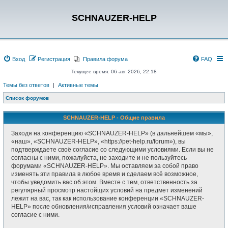
SCHNAUZER-HELP
Вход
Регистрация
Правила форума
FAQ
Текущее время: 06 авг 2026, 22:18
Темы без ответов
|
Активные темы
Список форумов
SCHNAUZER-HELP - Общие правила
Заходя на конференцию «SCHNAUZER-HELP» (в дальнейшем «мы»,
«наш», «SCHNAUZER-HELP», «https://pet-help.ru/forum»), вы
подтверждаете своё согласие со следующими условиями. Если вы не
согласны с ними, пожалуйста, не заходите и не пользуйтесь
форумами «SCHNAUZER-HELP». Мы оставляем за собой право
изменять эти правила в любое время и сделаем всё возможное,
чтобы уведомить вас об этом. Вместе с тем, ответственность за
регулярный просмотр настойщих условий на предмет изменений
лежит на вас, так как использование конференции «SCHNAUZER-
HELP» после обновления/исправления условий означает ваше
согласие с ними.