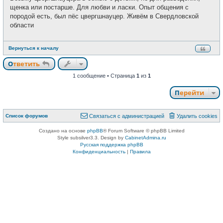
и
щ
щенка или постарше. Для любви и ласки. Опыт общения с
е
породой есть, был пёс цвергшнауцер. Живём в Свердловской
н
и
области
е
Вернуться к началу
Ответить
1 сообщение • Страница
1
из
1
Перейти
Список форумов
Связаться с администрацией
Удалить cookies
Создано на основе
phpBB
® Forum Software © phpBB Limited
Style subsilver3.3. Design by
CabinetAdmina.ru
Русская поддержка phpBB
Конфиденциальность
|
Правила