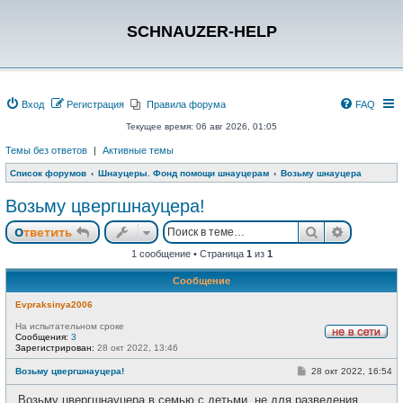
SCHNAUZER-HELP
Вход
Регистрация
Правила форума
FAQ
Текущее время: 06 авг 2026, 01:05
Темы без ответов
|
Активные темы
Список форумов
Шнауцеры. Фонд помощи шнауцерам
Возьму шнауцера
Возьму цвергшнауцера!
Поиск
Расшире
Ответить
1 сообщение • Страница
1
из
1
Сообщение
Evpraksinya2006
На испытательном сроке
Сообщения:
3
Н
Зарегистрирован:
28 окт 2022, 13:46
е
в
С
Возьму цвергшнауцера!
28 окт 2022, 16:54
с
о
е
о
Возьму цвергшнауцера в семью с детьми, не для разведения,
т
б