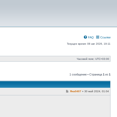
FAQ
Ссылки
Текущее время: 08 авг 2026, 19:11
Часовой пояс:
UTC+03:00
1 сообщение • Страница
1
из
1
С
Яна0407
»
30 май 2024, 01:04
о
о
б
щ
е
н
и
е