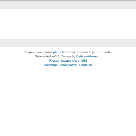
Создано на основе
phpBB
® Forum Software © phpBB Limited
Style subsilver3.3. Design by
CabinetAdmina.ru
Русская поддержка phpBB
Конфиденциальность
|
Правила