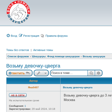
Вход
Регистрация
Правила форума
Темы без ответов
|
Активные темы
Список форумов
Шнауцеры. Фонд помощи шнауцерам
Возьму шнауцера
Возьму девочку-цверга
Поиск
Расши
Ответить
Автор
Яна0407
Возьму девочку-цверга
Возьму девочку-цверга до 3 ле
Н
Москва
На испытательном сроке
е
в
Сообщения:
1
с
Зарегистрирован:
29 май 2024, 10:18
е