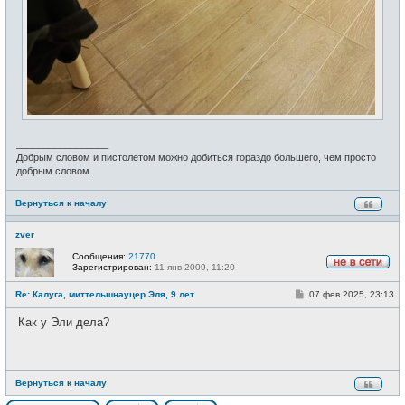
_________________
Добрым словом и пистолетом можно добиться гораздо большего, чем просто
добрым словом.
Вернуться к началу
zver
Сообщения:
21770
Зарегистрирован:
11 янв 2009, 11:20
Н
е
С
Re: Калуга, миттельшнауцер Эля, 9 лет
07 фев 2025, 23:13
в
о
с
о
е
Как у Эли дела?
б
т
щ
и
е
н
и
е
Вернуться к началу