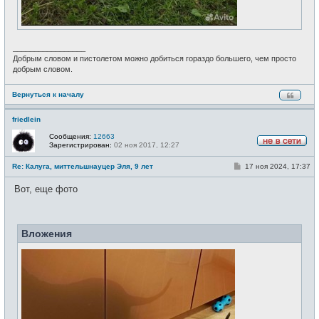
_________________
Добрым словом и пистолетом можно добиться гораздо большего, чем просто
добрым словом.
Вернуться к началу
friedlein
Сообщения:
12663
Зарегистрирован:
02 ноя 2017, 12:27
Н
е
С
Re: Калуга, миттельшнауцер Эля, 9 лет
17 ноя 2024, 17:37
в
о
с
о
е
Вот, еще фото
б
т
щ
и
е
н
и
Вложения
е