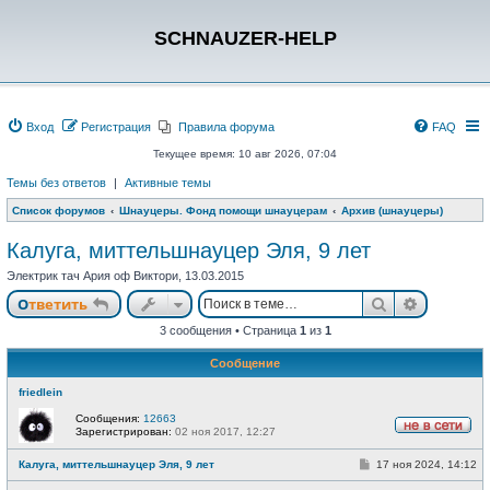
SCHNAUZER-HELP
Вход
Регистрация
Правила форума
FAQ
Текущее время: 10 авг 2026, 07:04
Темы без ответов
|
Активные темы
Список форумов
Шнауцеры. Фонд помощи шнауцерам
Архив (шнауцеры)
Калуга, миттельшнауцер Эля, 9 лет
Электрик тач Ария оф Виктори, 13.03.2015
Поиск
Расшире
Ответить
3 сообщения • Страница
1
из
1
Сообщение
friedlein
Сообщения:
12663
Зарегистрирован:
02 ноя 2017, 12:27
Н
е
С
Калуга, миттельшнауцер Эля, 9 лет
17 ноя 2024, 14:12
в
о
с
о