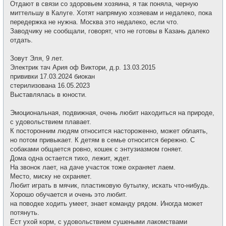
е
Отдают в связи со здоровьем хозяина, я так поняла, черную
б
т
щ
миттельшу в Калуге. Хотят напрямую хозяевам и недалеко, пока
и
е
передержка не нужна. Москва это недалеко, если что.
н
и
Заводчику не сообщали, говорят, что не готовы в Казань далеко
е
отдать.
Зовут Эля, 9 лет.
Электрик тач Ария оф Виктори, д.р. 13.03.2015
прививки 17.03.2024 биокан
стерилизована 16.05.2023
Выставлялась в юности.
Эмоциональная, подвижная, очень любит находиться на природе,
с удовольствием плавает.
К посторонним людям относится настороженно, может облаять,
но потом привыкает. К детям в семье относится бережно. С
собаками общается ровно, кошек с энтузиазмом гоняет.
Дома одна остается тихо, лежит, ждет.
На звонок лает, на даче участок тоже охраняет лаем.
Место, миску не охраняет.
Любит играть в мячик, пластиковую бутылку, искать что-нибудь.
Хорошо обучается и очень это любит.
на поводке ходить умеет, знает команду рядом. Иногда может
потянуть.
Ест ухой корм, с удовольствием сушеными лакомствами