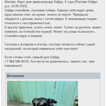
е
Москва. Ищет дом цвергшнауцер Хайди, 4 года (Ронтери Хайди,
б
т
щ
д.р. 12.06.2021)
и
е
Хайди спокойная, ласковая собака. Хорошо себя ведет дома,
н
и
одна обычно спит, не шумит, ничего не портит. Прекрасно
е
общается с детьми, жила с котом мирно. К незнакомым людям
относится с настороженностью.
К выгулу приучена, гулять очень любит. Гуляет на рулетке, может
побежать за птичкой или кошкой. Может на улице пылесосить.
Спокойно ездит в машине.
Склонна к аллергии и отитам, поэтому питается сейчас сырой
натуралкой, на которой нормально себя чувствует.
Если готовы стать семьей для Хайди,
+7 968 596-40-53, Ася (если не дозвонились, пишите смс, вам
перезвонят)
Вложения