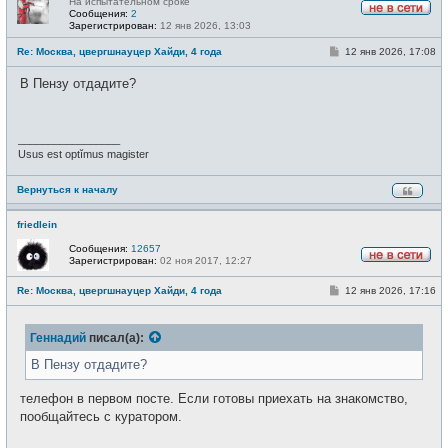
На испытательном сроке
Сообщения:
2
Н
Зарегистрирован:
12 янв 2026, 13:03
е
в
С
Re: Москва, цвергшнауцер Хайди, 4 года
12 янв 2026, 17:08
с
о
е
о
В Пензу отдадите?
т
б
и
щ
е
н
и
_________________
е
Usus est optĭmus magister
Вернуться к началу
friedlein
Сообщения:
12657
Зарегистрирован:
02 ноя 2017, 12:27
Н
е
С
Re: Москва, цвергшнауцер Хайди, 4 года
12 янв 2026, 17:16
в
о
с
о
е
б
т
Геннадий
писал(а):
щ
и
е
н
В Пензу отдадите?
и
е
телефон в первом посте. Если готовы приехать на знакомство,
пообщайтесь с куратором.