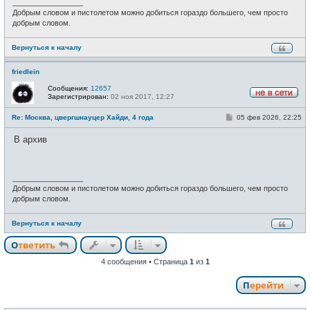
_________________
Добрым словом и пистолетом можно добиться гораздо большего, чем просто
добрым словом.
Вернуться к началу
friedlein
Сообщения:
12657
Зарегистрирован:
02 ноя 2017, 12:27
Н
е
С
Re: Москва, цвергшнауцер Хайди, 4 года
05 фев 2026, 22:25
в
о
с
о
е
В архив
б
т
щ
и
е
н
и
_________________
е
Добрым словом и пистолетом можно добиться гораздо большего, чем просто
добрым словом.
Вернуться к началу
Ответить
4 сообщения • Страница
1
из
1
Перейти