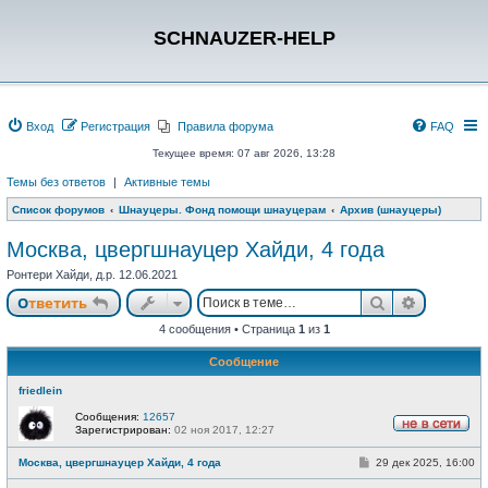
SCHNAUZER-HELP
Вход
Регистрация
Правила форума
FAQ
Текущее время: 07 авг 2026, 13:28
Темы без ответов
|
Активные темы
Список форумов
Шнауцеры. Фонд помощи шнауцерам
Архив (шнауцеры)
Москва, цвергшнауцер Хайди, 4 года
Ронтери Хайди, д.р. 12.06.2021
Поиск
Расшире
Ответить
4 сообщения • Страница
1
из
1
Сообщение
friedlein
Сообщения:
12657
Зарегистрирован:
02 ноя 2017, 12:27
Н
е
С
Москва, цвергшнауцер Хайди, 4 года
29 дек 2025, 16:00
в
о
с
о