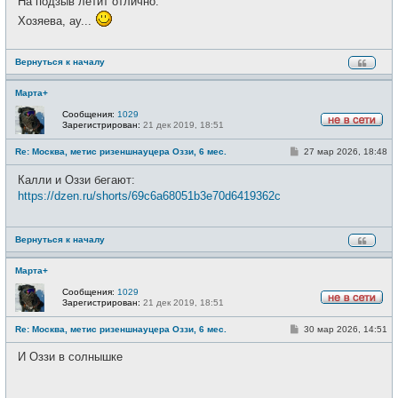
На подзыв летит отлично.
Хозяева, ау...
Вернуться к началу
Марта+
Сообщения:
1029
Зарегистрирован:
21 дек 2019, 18:51
Н
е
С
Re: Москва, метис ризеншнауцера Оззи, 6 мес.
27 мар 2026, 18:48
в
о
с
о
е
Калли и Оззи бегают:
б
т
щ
https://dzen.ru/shorts/69c6a68051b3e70d6419362c
и
е
н
и
е
Вернуться к началу
Марта+
Сообщения:
1029
Зарегистрирован:
21 дек 2019, 18:51
Н
е
С
Re: Москва, метис ризеншнауцера Оззи, 6 мес.
30 мар 2026, 14:51
в
о
с
о
е
И Оззи в солнышке
б
т
щ
и
е
н