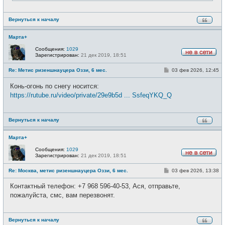
Вернуться к началу
Марта+
Сообщения:
1029
Зарегистрирован:
21 дек 2019, 18:51
Н
е
С
Re: Метис ризеншнауцера Оззи, 6 мес.
03 фев 2026, 12:45
в
о
с
о
е
Конь-огонь по снегу носится:
б
т
щ
https://rutube.ru/video/private/29e9b5d ... SsfeqYKQ_Q
и
е
н
и
е
Вернуться к началу
Марта+
Сообщения:
1029
Зарегистрирован:
21 дек 2019, 18:51
Н
е
С
Re: Москва, метис ризеншнауцера Оззи, 6 мес.
03 фев 2026, 13:38
в
о
с
о
е
Контактный телефон: +7 968 596-40-53, Ася, отправьте,
б
т
щ
пожалуйста, смс, вам перезвонят.
и
е
н
и
е
Вернуться к началу