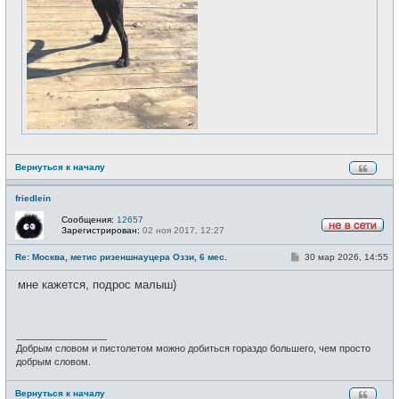
Вернуться к началу
friedlein
Сообщения:
12657
Зарегистрирован:
02 ноя 2017, 12:27
Н
е
С
Re: Москва, метис ризеншнауцера Оззи, 6 мес.
30 мар 2026, 14:55
в
о
с
о
е
мне кажется, подрос малыш)
б
т
щ
и
е
н
и
_________________
е
Добрым словом и пистолетом можно добиться гораздо большего, чем просто
добрым словом.
Вернуться к началу