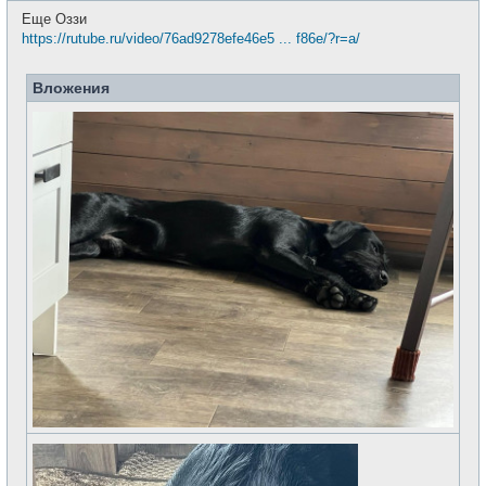
о
е
Еще Оззи
б
т
щ
https://rutube.ru/video/76ad9278efe46e5 ... f86e/?r=a/
и
е
н
и
Вложения
е