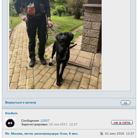
Вернуться к началу
friedlein
Сообщения:
12657
Зарегистрирован:
02 ноя 2017, 12:27
Н
е
С
Re: Москва, метис ризеншнауцера Оззи, 8 мес.
01 июн 2026, 12:27
в
о
с