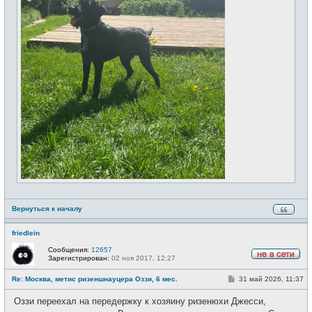
Вернуться к началу
friedlein
Сообщения:
12657
Зарегистрирован:
02 ноя 2017, 12:27
Н
е
С
Re: Москва, метис ризеншнауцера Оззи, 6 мес.
31 май 2026, 11:37
в
о
с
о
е
Оззи переехал на передержку к хозяину ризенюхи Джесси,
б
т
щ