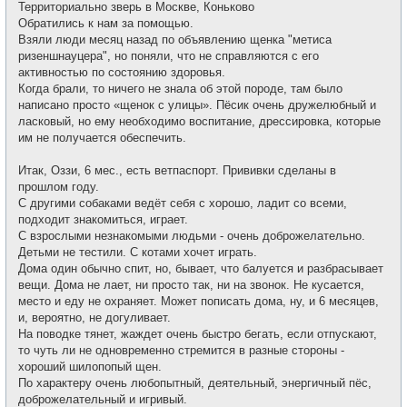
е
Территориально зверь в Москве, Коньково
б
т
щ
Обратились к нам за помощью.
и
е
Взяли люди месяц назад по объявлению щенка "метиса
н
и
ризеншнауцера", но поняли, что не справляются с его
е
активностью по состоянию здоровья.
Когда брали, то ничего не знала об этой породе, там было
написано просто «щенок с улицы». Пёсик очень дружелюбный и
ласковый, но ему необходимо воспитание, дрессировка, которые
им не получается обеспечить.
Итак, Оззи, 6 мес., есть ветпаспорт. Прививки сделаны в
прошлом году.
С другими собаками ведёт себя с хорошо, ладит со всеми,
подходит знакомиться, играет.
С взрослыми незнакомыми людьми - очень доброжелательно.
Детьми не тестили. С котами хочет играть.
Дома один обычно спит, но, бывает, что балуется и разбрасывает
вещи. Дома не лает, ни просто так, ни на звонок. Не кусается,
место и еду не охраняет. Может пописать дома, ну, и 6 месяцев,
и, вероятно, не догуливает.
На поводке тянет, жаждет очень быстро бегать, если отпускают,
то чуть ли не одновременно стремится в разные стороны -
хороший шилопопый щен.
По характеру очень любопытный, деятельный, энергичный пёс,
доброжелательный и игривый.