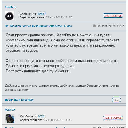
friedlein
Сообщения:
12657
Зарегистрирован:
02 ноя 2017, 12:27
Н
е
С
Re: Москва, метис ризеншнауцера Оззи, 6 мес.
10 фев 2026, 19:16
в
о
с
о
е
Оззи просят срочно забрать. Хозяйка не может с ним гулять
б
т
щ
нормально, она инвалид. Дома со скуки Оззи куролесит, таскает
и
е
кота во рту, грызет все что не приколочено, а что приколочено
н
и
отрывает и грызет.
е
Хелп, товарищи, а стопицот собак разом пытаюсь организовать.
Помогите придумать передержку, плиз.
Пост хоть напишите для публикации.
_________________
Добрым словом и пистолетом можно добиться гораздо большего, чем просто
добрым словом.
Вернуться к началу
Марта+
Сообщения:
1029
Зарегистрирован:
21 дек 2019, 18:51
Н
е