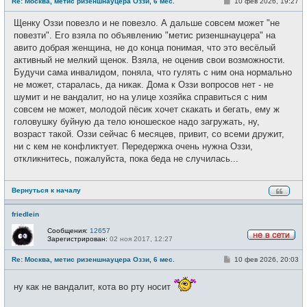
С
Re: Москва, метис ризеншнауцера Оззи, 6 мес.
10 фев 2026, 19:27
в
о
с
о
е
Щенку Оззи повезло и не повезло. А дальше совсем может "не
б
т
щ
повезти". Его взяла по объявлению "метис ризеншнауцера" на
и
е
авито добрая женщина, не до конца понимая, что это весёлый
н
и
активный не мелкий щенок. Взяла, не оценив свои возможности.
е
Будучи сама инвалидом, поняла, что гулять с ним она нормально
не может, старалась, да никак. Дома к Оззи вопросов нет - не
шумит и не вандалит, но на улице хозяйка справиться с ним
совсем не может, молодой пёсик хочет скакать и бегать, ему ж
головушку буйную да тело юношеское надо загружать, ну,
возраст такой. Оззи сейчас 6 месяцев, привит, со всеми дружит,
ни с кем не конфликтует. Передержка очень нужна Оззи,
откликнитесь, пожалуйста, пока беда не случилась...
Вернуться к началу
friedlein
Сообщения:
12657
Зарегистрирован:
02 ноя 2017, 12:27
Н
е
С
Re: Москва, метис ризеншнауцера Оззи, 6 мес.
10 фев 2026, 20:03
в
о
с
о
е
б
ну как не вандалит, кота во рту носит
т
щ
и
е