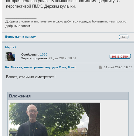
которая недавно ушла.. В компанию к пожилому цвержику. С
и
е
перспективой ПМЖ. Держим кулачки.
н
и
е
_________________
Добрым словом и пистолетом можно добиться гораздо большего, чем просто
добрым словом.
Вернуться к началу
Марта+
Сообщения:
1029
Зарегистрирован:
21 дек 2019, 18:51
Н
е
С
Re: Москва, метис ризеншнауцера Оззи, 8 мес.
31 май 2026, 19:43
в
о
с
о
е
Вооот, отлично смотрятся!
б
т
щ
и
е
н
и
Вложения
е