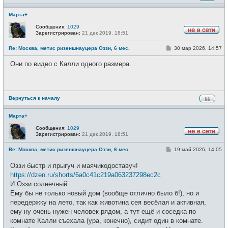
Марта+
Сообщения:
1029
Зарегистрирован:
21 дек 2019, 18:51
Н
е
С
Re: Москва, метис ризеншнауцера Оззи, 6 мес.
30 мар 2026, 14:57
в
о
с
о
е
Они по видео с Калли одного размера...
б
т
щ
и
е
н
и
е
Вернуться к началу
Марта+
Сообщения:
1029
Зарегистрирован:
21 дек 2019, 18:51
Н
е
С
Re: Москва, метис ризеншнауцера Оззи, 6 мес.
19 май 2026, 14:05
в
о
с
о
е
Оззи быстр и прыгуч и маячикодоставуч!
б
т
щ
https://dzen.ru/shorts/6a0c41c219a063237298ec2c
и
е
И Оззи солнечный
н
и
Ему бы не только новый дом (вообще отлично было б!), но и
е
передержку на лето, так как животина сея весёлая и активная,
ему ну очень нужен человек рядом, а тут ещё и соседка по
комнате Калли съехала (ура, конечно), сидит один в комнате.