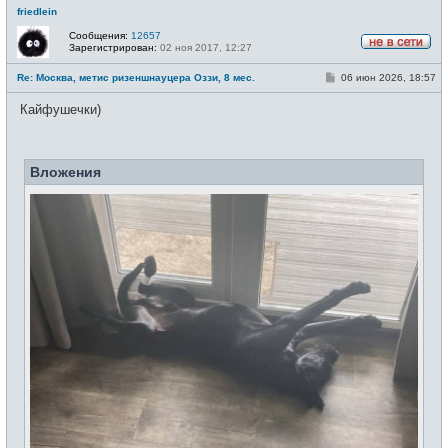
friedlein
Сообщения:
12657
Зарегистрирован:
02 ноя 2017, 12:27
Н
е
С
Re: Москва, метис ризеншнауцера Оззи, 8 мес.
06 июн 2026, 18:57
в
о
с
о
е
Кайфушечки)
б
т
щ
и
е
н
и
Вложения
е