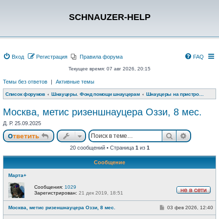
SCHNAUZER-HELP
Вход
Регистрация
Правила форума
FAQ
Текущее время: 07 авг 2026, 20:15
Темы без ответов
|
Активные темы
Список форумов
Шнауцеры. Фонд помощи шнауцерам
Шнауцеры на пристройство
Москва, метис ризеншнауцера Оззи, 8 мес.
Д. Р. 25.09.2025
Поиск
Расшире
Ответить
20 сообщений • Страница
1
из
1
Сообщение
Марта+
Сообщения:
1029
Зарегистрирован:
21 дек 2019, 18:51
Н
е
С
Москва, метис ризеншнауцера Оззи, 8 мес.
03 фев 2026, 12:40
в
о
с
о