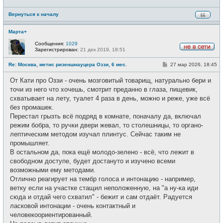
н
и
е
Вернуться к началу
Марта+
Сообщения:
1029
Зарегистрирован:
21 дек 2019, 18:51
Н
е
С
Re: Москва, метис ризеншнауцера Оззи, 6 мес.
27 мар 2026, 18:45
в
о
с
о
е
От Кати про Оззи - очень мозговитый товарищ, натурально бери и
б
т
щ
точи из него что хочешь, смотрит преданно в глаза, пищевик,
и
е
схватывает на лету, туалет 4 раза в день, можно и реже, уже всё
н
и
без промашек.
е
Перестал грызть всё подряд в комнате, поначалу да, включал
режим бобра, то ручки двери жевал, то столешницы, то органо-
лептическим методом изучал плинтус. Сейчас таким не
промышляет.
В остальном да, пока ещё молодо-зелено - всё, что лежит в
свободном доступе, будет достануто и изучено всеми
возможными ему методами.
Отлично реагирует на тембр голоса и интонацию - например,
ветку если на участке стащил неположенную, на "а ну-ка иди
сюда и отдай чего схватил" - бежит и сам отдаёт. Радуется
ласковой интонации - очень контактный и
человекоориентированный.