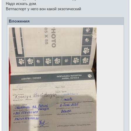
н
Надо искать дом.
и
Ветпаспорт у него вон какой экзотический
е
Вложения