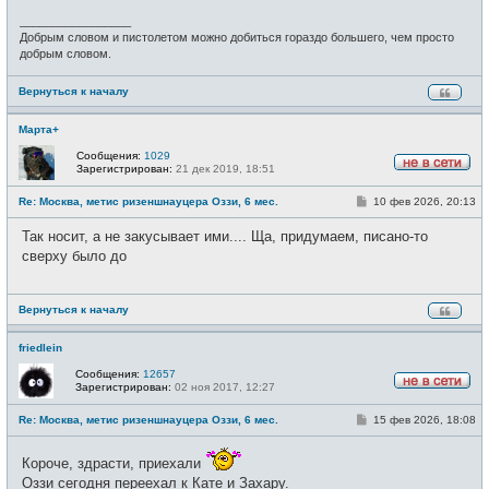
н
и
_________________
е
Добрым словом и пистолетом можно добиться гораздо большего, чем просто
добрым словом.
Вернуться к началу
Марта+
Сообщения:
1029
Зарегистрирован:
21 дек 2019, 18:51
Н
е
С
Re: Москва, метис ризеншнауцера Оззи, 6 мес.
10 фев 2026, 20:13
в
о
с
о
е
Так носит, а не закусывает ими.... Ща, придумаем, писано-то
б
т
щ
сверху было до
и
е
н
и
е
Вернуться к началу
friedlein
Сообщения:
12657
Зарегистрирован:
02 ноя 2017, 12:27
Н
е
С
Re: Москва, метис ризеншнауцера Оззи, 6 мес.
15 фев 2026, 18:08
в
о
с
о
е
б
Короче, здрасти, приехали
т
щ
и
Оззи сегодня переехал к Кате и Захару.
е