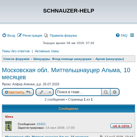
SCHNAUZER-HELP
Вход
Регистрация
Правила форума
FAQ
Текущее время: 08 авг 2026, 07:49
Темы без ответов
|
Активные темы
Список форумов
Шнауцеры. Фонд помощи шнауцерам
Архив (шнауцеры)
Московская обл. Миттельшнауцер Альма, 10
месяцев
Ярокс Алфер Аленки, д.р. 26.07.2025
Поиск
Расшире
Ответить
2 сообщения • Страница
1
из
1
Сообщение
Юлга
Сообщения:
10321
Зарегистрирован:
14 июл 2009, 17:00
Н
е
С
Московская обл. Миттельшнауцер Альма, 10 месяцев
12 май 2026, 19:44