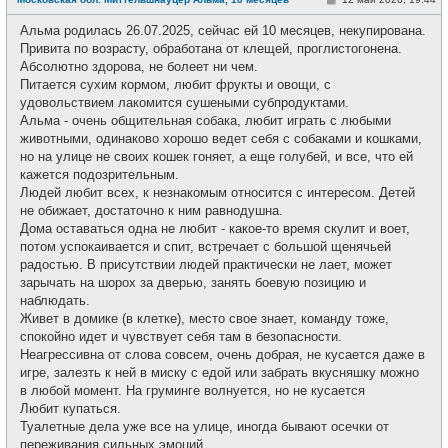
в
о
с
о
е
Альма родилась 26.07.2025, сейчас ей 10 месяцев, некупирована.
б
т
щ
Привита по возрасту, обработана от клещей, проглистогонена.
и
е
Абсолютно здорова, не болеет ни чем.
н
и
Питается сухим кормом, любит фрукты и овощи, с
е
удовольствием лакомится сушеными субпродуктами.
Альма - очень общительная собака, любит играть с любыми
животными, одинаково хорошо ведет себя с собаками и кошками,
но на улице не своих кошек гоняет, а еще голубей, и все, что ей
кажется подозрительным.
Людей любит всех, к незнакомым относится с интересом. Детей
не обижает, достаточно к ним равнодушна.
Дома оставаться одна не любит - какое-то время скулит и воет,
потом успокаивается и спит, встречает с большой щенячьей
радостью. В присутствии людей практически не лает, может
зарычать на шорох за дверью, занять боевую позицию и
наблюдать.
Живет в домике (в клетке), место свое знает, команду тоже,
спокойно идет и чувствует себя там в безопасности.
Неагрессивна от слова совсем, очень добрая, не кусается даже в
игре, залезть к ней в миску с едой или забрать вкусняшку можно
в любой момент. На груминге волнуется, но не кусается
Любит купаться.
Туалетные дела уже все на улице, иногда бывают осечки от
переживания сильных эмоций.