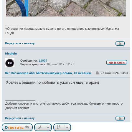
_________________
«О величии народа можно судить по его отношению к животным» Махатма
Ганди
Вернуться к началу
friedlein
Сообщения:
12657
Зарегистрирован:
02 ноя 2017, 12:27
Н
е
С
Re: Московская обл. Миттельшнауцер Альма, 10 месяцев
27 май 2026, 23:31
в
о
с
о
е
Хозяева решили попробовать ужиться еще, в архив
б
т
щ
и
е
н
и
_________________
е
Добрым словом и пистолетом можно добиться гораздо большего, чем просто
добрым словом.
Вернуться к началу
Ответить